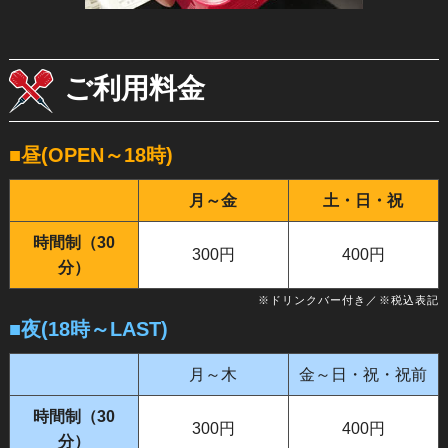
ご利用料金
■昼(OPEN～18時)
月～金
土・日・祝
時間制（30
300円
400円
分）
※ドリンクバー付き／※税込表記
■夜(18時～LAST)
月～木
金～日・祝・祝前
時間制（30
300円
400円
分）